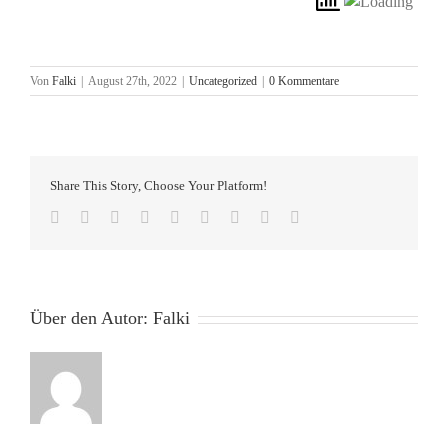
Von
Falki
|
August 27th, 2022
|
Uncategorized
|
0 Kommentare
Share This Story, Choose Your Platform!
Facebook
Twitter
Reddit
LinkedIn
WhatsApp
Tumblr
Pinterest
Vk
E-
Mail
Über den Autor:
Falki