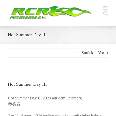
Zum
Inhalt
springen
Hot Summer Day III
Zurück
Vor
Zeige
grösseres
Hot Summer Day III
Bild
Hot Summer Day III 2024 auf dem Peterberg
😃🤩😃
Am 11. August 2024 wollen wir wieder mit vielen Fahrern