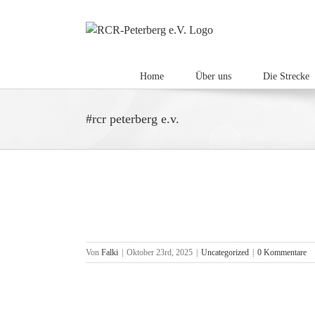
Zum
Inhalt
springen
Home
Über uns
Die Strecke
#rcr peterberg e.v.
 Weihnachten!
Von
Falki
|
Oktober 23rd, 2025
|
Uncategorized
|
0 Kommentare