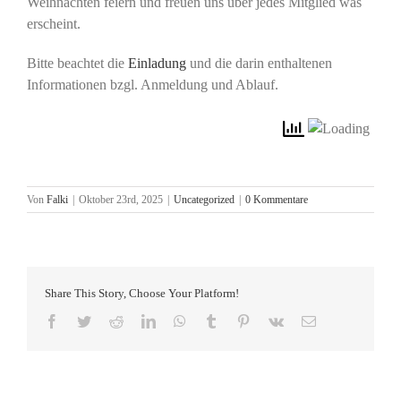
Weihnachten feiern und freuen uns über jedes Mitglied was
erscheint.
Bitte beachtet die
Einladung
und die darin enthaltenen
Informationen bzgl. Anmeldung und Ablauf.
Von
Falki
|
Oktober 23rd, 2025
|
Uncategorized
|
0 Kommentare
Share This Story, Choose Your Platform!
Facebook
Twitter
Reddit
LinkedIn
WhatsApp
Tumblr
Pinterest
Vk
E-
Mail