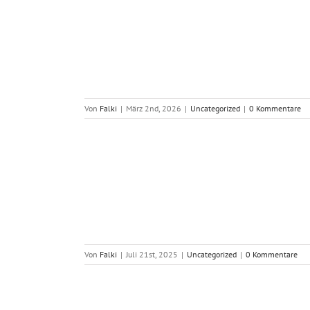
m Verein RCR
.
Von
Falki
|
März 2nd, 2026
|
Uncategorized
|
0 Kommentare
2025
Von
Falki
|
Juli 21st, 2025
|
Uncategorized
|
0 Kommentare