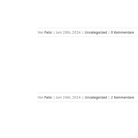
Von
Falki
|
Juni 28th, 2024
|
Uncategorized
|
0 Kommentare
seinsatz und
greich
Von
Falki
|
Juni 24th, 2024
|
Uncategorized
|
2 Kommentare
. Juni 2024