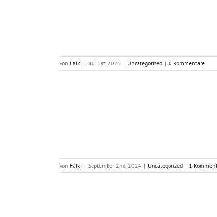
ches Erlebnis für
ns [28.06.2025]
Von
Falki
|
Juli 1st, 2025
|
Uncategorized
|
0 Kommentare
m Peterberg
Von
Falki
|
September 2nd, 2024
|
Uncategorized
|
1 Komment
 II