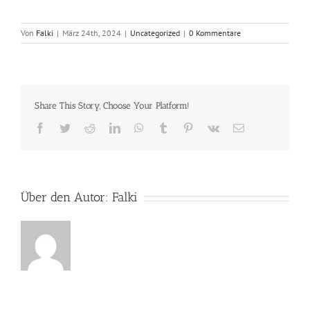
Von
Falki
|
März 24th, 2024
|
Uncategorized
|
0 Kommentare
Share This Story, Choose Your Platform!
Facebook
Twitter
Reddit
LinkedIn
WhatsApp
Tumblr
Pinterest
Vk
E-
Mail
Über den Autor:
Falki